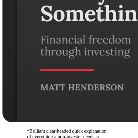
“Brilliant clear-headed quick explanation
of everything a non-investor needs to