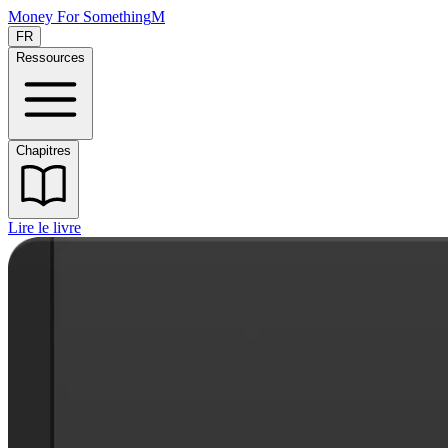
Money For Something
M
FR
Ressources
Chapitres
Lire le livre