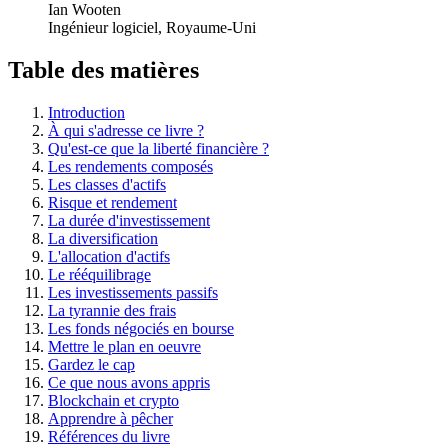
Ian Wooten
Ingénieur logiciel, Royaume-Uni
Table des matières
Introduction
À qui s'adresse ce livre ?
Qu'est-ce que la liberté financière ?
Les rendements composés
Les classes d'actifs
Risque et rendement
La durée d'investissement
La diversification
L'allocation d'actifs
Le rééquilibrage
Les investissements passifs
La tyrannie des frais
Les fonds négociés en bourse
Mettre le plan en oeuvre
Gardez le cap
Ce que nous avons appris
Blockchain et crypto
Apprendre à pêcher
Références du livre