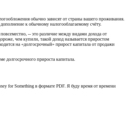
логообложения обычно зависят от страны вашего проживания.
 дополнение к обычному налогооблагаемому счёту.
овсеместно, -- это различие между видами дохода от
роже, чем купили, такой доход называется приростом
иходится на «долгосрочный» прирост капитала от продажи
рме долгосрочного прироста капитала.
y for Something в формате PDF. Я буду время от времени